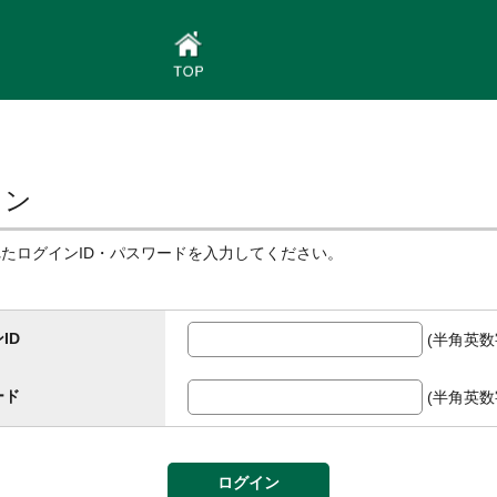
イン
たログインID・パスワードを入力してください。
ID
(半角英数
ード
(半角英数
ログイン